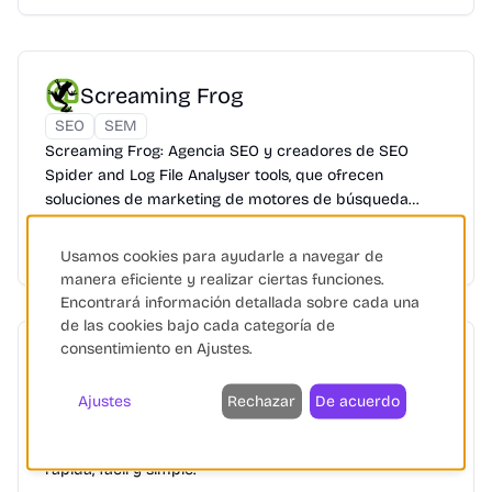
Screaming Frog
SEO
SEM
Screaming Frog: Agencia SEO y creadores de SEO
Spider and Log File Analyser tools, que ofrecen
soluciones de marketing de motores de búsqueda
basadas en datos.
SEO eCommerce
Marketing Digital
Google
+
13
Usamos cookies para ayudarle a navegar de
manera eficiente y realizar ciertas funciones.
Encontrará información detallada sobre cada una
de las cookies bajo cada categoría de
consentimiento en Ajustes.
Convos
Chat y Chatbots
Automatización de Marketing
Ajustes
Rechazar
De acuerdo
Convos es la solución de Comercio Conversacional que
simplifica y potencia tus comunicaciones de manera
rápida, fácil y simple.