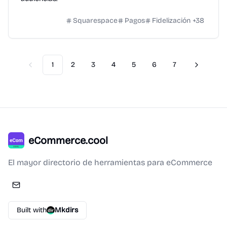
Squarespace
Pagos
Fidelización
+
38
1
2
3
4
5
6
7
Previous
Next
eCommerce.cool
El mayor directorio de herramientas para eCommerce
Built with
Mkdirs