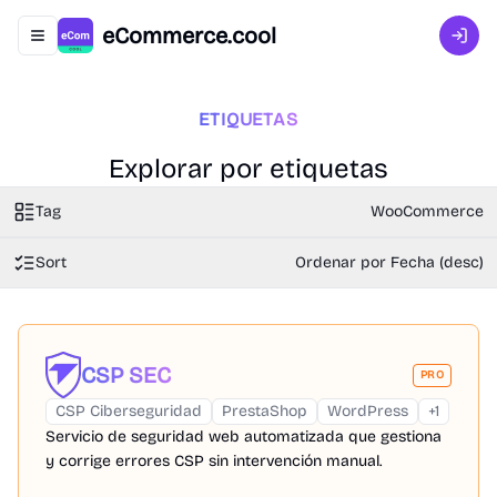
eCommerce.cool
Abrir menú de navegación
Inici
ETIQUETAS
Explorar por etiquetas
Tag
WooCommerce
Sort
Ordenar por Fecha (desc)
CSP SEC
PRO
CSP Ciberseguridad
PrestaShop
WordPress
+
1
Servicio de seguridad web automatizada que gestiona
y corrige errores CSP sin intervención manual.