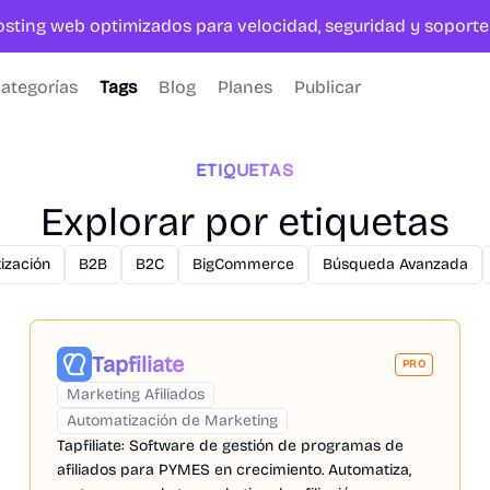
hosting web optimizados para velocidad, seguridad y sopor
ategorías
Tags
Blog
Planes
Publicar
ETIQUETAS
Explorar por etiquetas
ización
B2B
B2C
BigCommerce
Búsqueda Avanzada
Tapfiliate
PRO
Marketing Afiliados
Automatización de Marketing
Tapfiliate: Software de gestión de programas de
afiliados para PYMES en crecimiento. Automatiza,