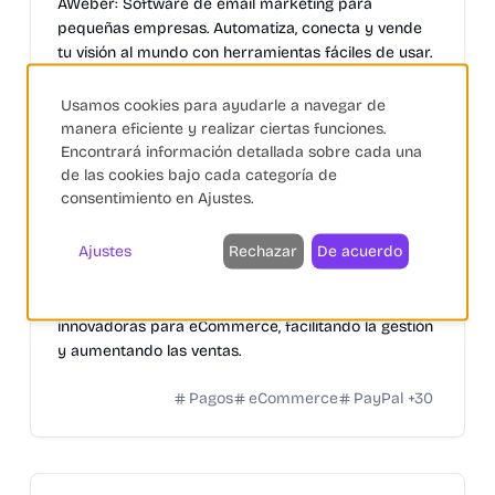
AWeber: Software de email marketing para
pequeñas empresas. Automatiza, conecta y vende
tu visión al mundo con herramientas fáciles de usar.
Automatización
Inteligencia Artificial
Shopify
Usamos cookies para ayudarle a navegar de
+
7
manera eficiente y realizar ciertas funciones.
Encontrará información detallada sobre cada una
de las cookies bajo cada categoría de
consentimiento en Ajustes.
Lyra España
Ajustes
Rechazar
De acuerdo
Soluciones de Pago
Lyra España ofrece soluciones de pago seguras e
innovadoras para eCommerce, facilitando la gestión
y aumentando las ventas.
Pagos
eCommerce
PayPal
+
30