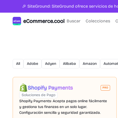
🎉 SiteGround: SiteGround ofrece servicios de 
eCommerce.cool
Buscar
Colecciones
C
All
Adobe
Adyen
Alibaba
Amazon
Automat
Shopify Payments
PRO
Soluciones de Pago
Shopify Payments: Acepta pagos online fácilmente
y gestiona tus finanzas en un solo lugar.
Configuración sencilla y seguridad garantizada.