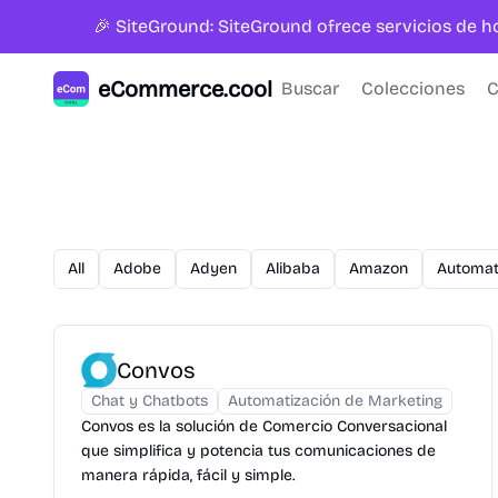
🎉 SiteGround: SiteGround ofrece servicios de 
eCommerce.cool
Buscar
Colecciones
C
All
Adobe
Adyen
Alibaba
Amazon
Automat
Convos
Chat y Chatbots
Automatización de Marketing
Convos es la solución de Comercio Conversacional
que simplifica y potencia tus comunicaciones de
manera rápida, fácil y simple.