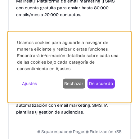
Mailrelay: Plataforma de email marketing y SMS
con cuenta gratuita para enviar hasta 80.000
emails/mes a 20.000 contactos.
Marketing Digital
Automatización
eCommerce
+
5
Usamos cookies para ayudarle a navegar de
manera eficiente y realizar ciertas funciones.
Encontrará información detallada sobre cada una
de las cookies bajo cada categoría de
consentimiento en Ajustes.
Mailchimp
Ajustes
Rechazar
De acuerdo
Automatización de Marketing
Gestión de Feeds
IA Generativa
Mailchimp: plataforma de marketing y
automatización con email marketing, SMS, IA,
plantillas y gestión de audiencias.
Squarespace
Pagos
Fidelización
+
38