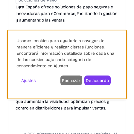
Soluciones de Pago
Lyra España ofrece soluciones de pago seguras e
innovadoras para eCommerce, facilitando la gestión
y aumentando las ventas.
Pagos
eCommerce
PayPal
+
30
Usamos cookies para ayudarle a navegar de
manera eficiente y realizar ciertas funciones.
Encontrará información detallada sobre cada una
de las cookies bajo cada categoría de
consentimiento en Ajustes.
Lengow
Ajustes
Rechazar
De acuerdo
SEM
Gestión Logística
Automatización de Marketing
+
2
Lengow: Soluciones inteligentes para e-commerce
que aumentan la visibilidad, optimizan precios y
controlan distribuidores para impulsar ventas.