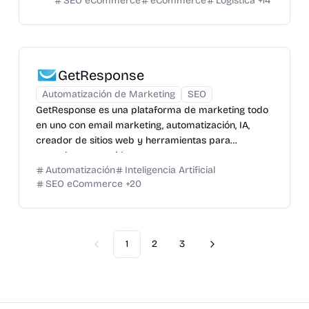
SEO eCommerce
eCommerce
Logística
+
14
GetResponse
Automatización de Marketing
SEO
GetResponse es una plataforma de marketing todo
en uno con email marketing, automatización, IA,
creador de sitios web y herramientas para
monetizar contenidos.
Automatización
Inteligencia Artificial
SEO eCommerce
+
20
1
2
3
Previous
Next