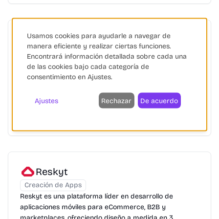
Usamos cookies para ayudarle a navegar de
Loox
manera eficiente y realizar ciertas funciones.
Shopify
Opiniones Online
Fidelización de Clientes
Encontrará información detallada sobre cada una
+
1
de las cookies bajo cada categoría de
Loox: app Shopify para reseñas visuales, que impulsa el
consentimiento en Ajustes.
crecimiento de marcas con pruebas sociales atractivas
y programas de fidelización.
Ajustes
Rechazar
De acuerdo
Shopify
Shopify Plus
eCommerce
+
6
Reskyt
Creación de Apps
Reskyt es una plataforma líder en desarrollo de
aplicaciones móviles para eCommerce, B2B y
marketplaces, ofreciendo diseño a medida en 3