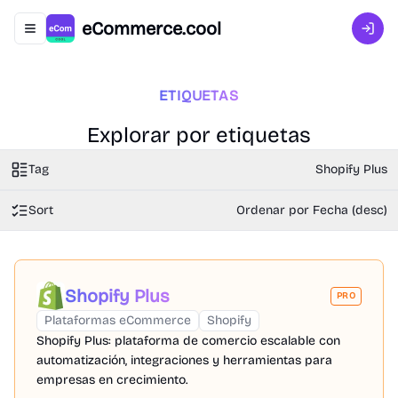
eCommerce.cool
Abrir menú de navegación
Inici
ETIQUETAS
Explorar por etiquetas
Tag
Shopify Plus
Sort
Ordenar por Fecha (desc)
Shopify Plus
PRO
Plataformas eCommerce
Shopify
Shopify Plus: plataforma de comercio escalable con
automatización, integraciones y herramientas para
empresas en crecimiento.