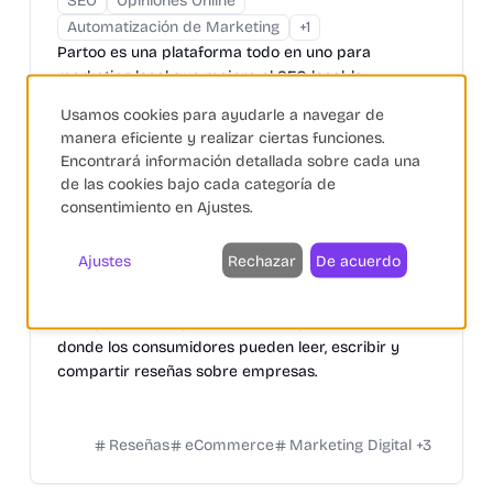
SEO
Opiniones Online
Automatización de Marketing
+
1
Partoo es una plataforma todo en uno para
marketing local que mejora el SEO local, la
reputación online y la productividad de los equipos.
Usamos cookies para ayudarle a navegar de
manera eficiente y realizar ciertas funciones.
SEO eCommerce
Reseñas
Chatbots
+
9
Encontrará información detallada sobre cada una
de las cookies bajo cada categoría de
consentimiento en Ajustes.
Ajustes
Rechazar
De acuerdo
Trustpilot
Opiniones Online
Trustpilot es una plataforma de opiniones online
donde los consumidores pueden leer, escribir y
compartir reseñas sobre empresas.
Reseñas
eCommerce
Marketing Digital
+
3