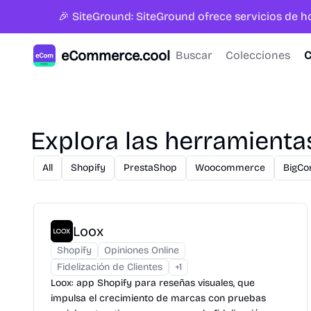
🎉 SiteGround: SiteGround ofrece servicios de 
eCommerce.cool
Buscar
Colecciones
C
Explora las herramient
All
Shopify
PrestaShop
Woocommerce
BigC
Loox
Shopify
Opiniones Online
Fidelización de Clientes
+
1
Loox: app Shopify para reseñas visuales, que
impulsa el crecimiento de marcas con pruebas