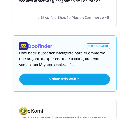
sociales atractivas y programas de fidelización.
Shopify
Shopify Plus
eCommerce
+
6
Doofinder
PATROCINADO
Doofinder: buscador inteligente para eCommerce
que mejora la experiencia de usuario, aumenta
ventas con IA y personalización.
Visitar sitio web
eKomi