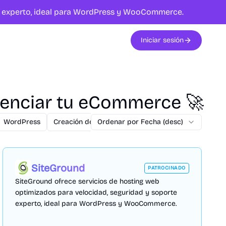
te experto, ideal para WordPress y WooCommerce.
Iniciar sesión
tenciar tu eCommerce 🚀
WordPress
Creación de Apps
Ordenar por Fecha (desc)
Hosting
SEM
SEO
P
SiteGround
PATROCINADO
SiteGround ofrece servicios de hosting web
optimizados para velocidad, seguridad y soporte
experto, ideal para WordPress y WooCommerce.