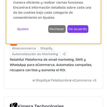
WooCommerce.
manera eficiente y realizar ciertas funciones.
Encontrará información detallada sobre cada una
WooCommerce
Marketing Digital
Automatización
de las cookies bajo cada categoría de
+
2
consentimiento en Ajustes.
Ajustes
Rechazar
De acuerdo
Retainful
Woocommerce
Shopify
Automatización de Marketing
+
2
Retainful: Plataforma de email marketing, SMS y
WhatsApp para eCommerce. Automatiza campañas,
recupera carritos y aumenta el ROI.
Shopify
Fidelización
eCommerce
+
5
Kimera Technologies