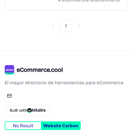
eCommerce
WooCommerce
1
Previous
Next
eCommerce.cool
El mayor directorio de herramientas para eCommerce
Built with
Mkdirs
No Result
Website Carbon