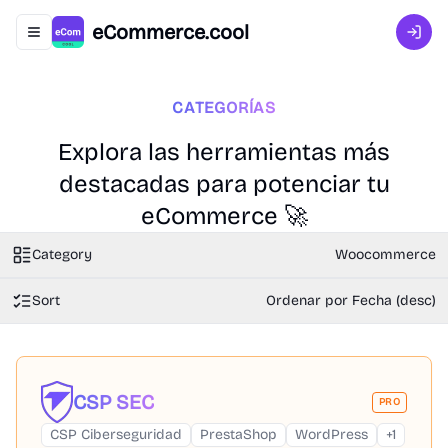
eCommerce.cool
Abrir menú de navegación
Inici
CATEGORÍAS
Explora las herramientas más
destacadas para potenciar tu
eCommerce 🚀
Category
Woocommerce
Sort
Ordenar por Fecha (desc)
CSP SEC
PRO
CSP Ciberseguridad
PrestaShop
WordPress
+
1