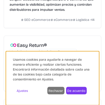
aumentan la visibilidad, optimizan precios y controlan
distribuidores para impulsar ventas.
SEO eCommerce
eCommerce
Logística
+
14
Easy Return®
Logística Inversa
Logística eCommerce
Gestión Logística
Usamos cookies para ayudarle a navegar de
Easy Return® de ShippyPro simplifica la gestión de
manera eficiente y realizar ciertas funciones.
devoluciones para eCommerce, ofreciendo un portal
Encontrará información detallada sobre cada una
personalizado y automatización global.
de las cookies bajo cada categoría de
consentimiento en Ajustes.
Logística
eCommerce
Devoluciones
+
12
Ajustes
Rechazar
De acuerdo