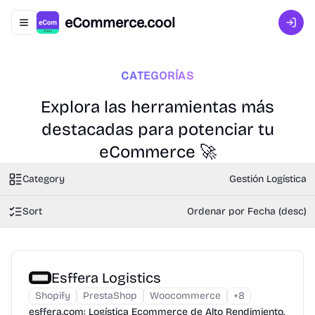
eCommerce.cool
Abrir menú de navegación
Inici
CATEGORÍAS
Explora las herramientas más
destacadas para potenciar tu
eCommerce 🚀
Category
Gestión Logística
Sort
Ordenar por Fecha (desc)
Esffera Logistics
Shopify
PrestaShop
Woocommerce
+
8
esffera.com: Logística Ecommerce de Alto Rendimiento.