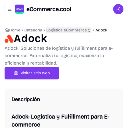
eCommerce.cool
Abrir menú de navegación
Inici
Home
Categoría
Logística eCommerce
Adock
Adock
Adock: Soluciones de logística y fulfillment para e-
commerce. Externaliza tu logística, maximiza la
eficiencia y rentabilidad.
Visitar sitio web
Descripción
Adock: Logística y Fulfillment para E-
commerce