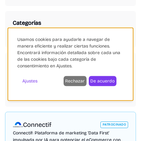
Categorías
Logística eCommerce
Gestión Logística
Usamos cookies para ayudarle a navegar de
manera eficiente y realizar ciertas funciones.
Encontrará información detallada sobre cada una
de las cookies bajo cada categoría de
Etiquetas
consentimiento en Ajustes.
Logística
Gestión de Envíos
Fidelización
Ajustes
Rechazar
De acuerdo
Personalización
Shopify
PrestaShop
WooCommerce
Amazon
Devoluciones
Packaging
Inteligencia Artificial
Automatización
eCommerce
Connectif
PATROCINADO
Connectif: Plataforma de marketing 'Data First'
impulsada por IA para potenciar el eCommerce con