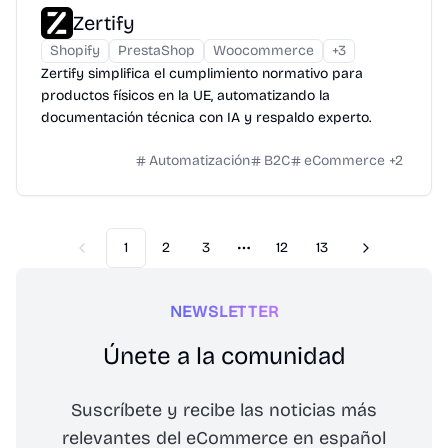
Zertify
Shopify
PrestaShop
Woocommerce
+
3
Zertify simplifica el cumplimiento normativo para
productos físicos en la UE, automatizando la
documentación técnica con IA y respaldo experto.
Automatización
B2C
eCommerce
+
2
1
2
3
12
13
Previous
Next
More pages
NEWSLETTER
Únete a la comunidad
Suscríbete y recibe las noticias más
relevantes del eCommerce en español