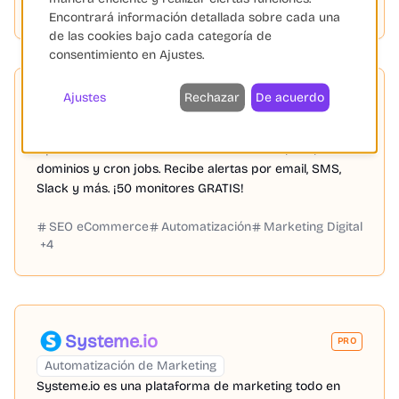
Shopify
WooCommerce
PayPal
+
6
Encontrará información detallada sobre cada una
de las cookies bajo cada categoría de
consentimiento en Ajustes.
Ajustes
Rechazar
De acuerdo
UptimeRobot
PRO
Hosting
UptimeRobot: Monitorización de sitios web, SSL,
dominios y cron jobs. Recibe alertas por email, SMS,
Slack y más. ¡50 monitores GRATIS!
SEO eCommerce
Automatización
Marketing Digital
+
4
Systeme.io
PRO
Automatización de Marketing
Systeme.io es una plataforma de marketing todo en