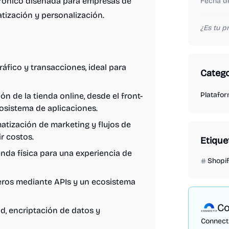
trónico diseñada para empresas de
Fecha de
tización y personalización.
¿Es tu 
fico y transacciones, ideal para
Catego
Platafo
n de la tienda online, desde el front-
cosistema de aplicaciones.
tización de marketing y flujos de
r costos.
Etique
enda física para una experiencia de
Shopi
eros mediante APIs y un ecosistema
Co
, encriptación de datos y
Connecti