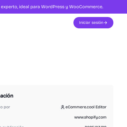
te experto, ideal para WordPress y WooCommerce.
Iniciar sesión
mación
do por
eCommere.cool Editor
eCommere.cool Editor
www.shopify.com