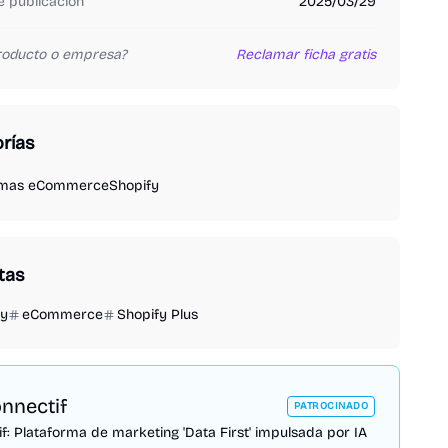
 publicación
2025/03/29
producto o empresa?
Reclamar ficha gratis
rías
rmas eCommerce
Shopify
tas
fy
eCommerce
Shopify Plus
nnectif
PATROCINADO
f: Plataforma de marketing 'Data First' impulsada por IA