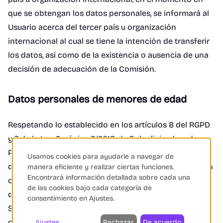
que se obtengan los datos personales, se informará al
Usuario acerca del tercer país u organización
internacional al cual se tiene la intención de transferir
los datos, así como de la existencia o ausencia de una
decisión de adecuación de la Comisión.
Datos personales de menores de edad
Respetando lo establecido en los artículos 8 del RGPD
y 7 de la Ley Orgánica 3/2018, de 5 de diciembre, de
Protección de Datos Personales y garantía de los
Usamos cookies para ayudarle a navegar de
derechos digitales, solo los mayores de 14 años podrán
manera eficiente y realizar ciertas funciones.
Encontrará información detallada sobre cada una
otorgar su consentimiento para el tratamiento de sus
de las cookies bajo cada categoría de
datos personales de forma lícita por eCommerce.cool.
consentimiento en Ajustes.
Si se trata de un menor de 14 años, será necesario el
consentimiento de los padres o tutores para el
Ajustes
Rechazar
De acuerdo