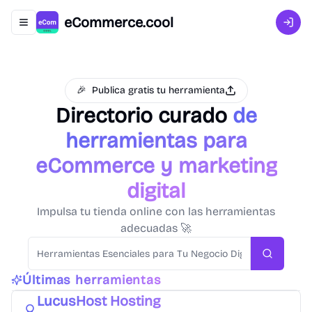
eCommerce.cool
Abrir menú de navegación
Inici
🎉
Publica gratis tu herramienta
Directorio curado
de
herramientas para
eCommerce y marketing
digital
Impulsa tu tienda online con las herramientas
adecuadas 🚀
Search
PrestaShop
Hosting
Plataformas eCommerce
Últimas herramientas
LucusHost Hosting