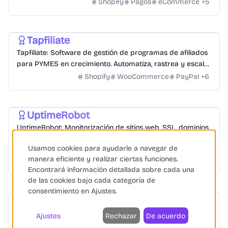
sencilla y seguridad garantizada.
Shopify
Pagos
eCommerce
+
5
Marketing Afiliados
Automatización de Marketing
Tapfiliate
Tapfiliate: Software de gestión de programas de afiliados
para PYMES en crecimiento. Automatiza, rastrea y escala
tu marketing de afiliación.
Shopify
WooCommerce
PayPal
+
6
Hosting
UptimeRobot
UptimeRobot: Monitorización de sitios web, SSL, dominios
y cron jobs. Recibe alertas por email, SMS, Slack y más.
Usamos cookies para ayudarle a navegar de
¡50 monitores GRATIS!
SEO eCommerce
Automatización
Marketing Digital
manera eficiente y realizar ciertas funciones.
+
4
Encontrará información detallada sobre cada una
de las cookies bajo cada categoría de
Automatización de Marketing
consentimiento en Ajustes.
Systeme.io
Systeme.io es una plataforma de marketing todo en uno
Ajustes
Rechazar
De acuerdo
para lanzar y hacer crecer negocios online, con