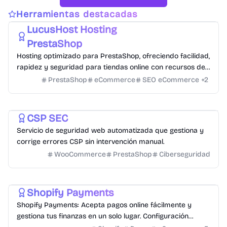
PrestaShop
Hosting
Plataformas eCommerce
Herramientas destacadas
LucusHost Hosting
PrestaShop
Hosting optimizado para PrestaShop, ofreciendo facilidad,
rapidez y seguridad para tiendas online con recursos de
alto rendimiento.
PrestaShop
eCommerce
SEO eCommerce
+
2
CSP Ciberseguridad
PrestaShop
WordPress
+
1
CSP SEC
Servicio de seguridad web automatizada que gestiona y
corrige errores CSP sin intervención manual.
WooCommerce
PrestaShop
Ciberseguridad
Soluciones de Pago
Shopify Payments
Shopify Payments: Acepta pagos online fácilmente y
gestiona tus finanzas en un solo lugar. Configuración