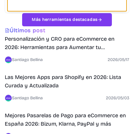
herramientas gratuitas y de pago.
Automatización
Marketing Digital
eCommerce
+
2
Más herramientas destacadas
Conversión
Últimos post
Personalización y CRO para eCommerce en
2026: Herramientas para Aumentar tu
Conversión
Santiago Bellina
2026/05/17
Shopify
Las Mejores Apps para Shopify en 2026: Lista
Curada y Actualizada
Santiago Bellina
2026/05/03
Conversión
Mejores Pasarelas de Pago para eCommerce en
España 2026: Bizum, Klarna, PayPal y más