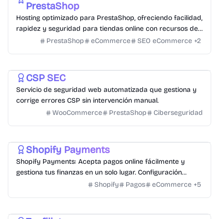
PrestaShop
Hosting optimizado para PrestaShop, ofreciendo facilidad,
rapidez y seguridad para tiendas online con recursos de
alto rendimiento.
PrestaShop
eCommerce
SEO eCommerce
+
2
CSP Ciberseguridad
PrestaShop
WordPress
+
1
CSP SEC
Servicio de seguridad web automatizada que gestiona y
corrige errores CSP sin intervención manual.
WooCommerce
PrestaShop
Ciberseguridad
Soluciones de Pago
Shopify Payments
Shopify Payments: Acepta pagos online fácilmente y
gestiona tus finanzas en un solo lugar. Configuración
sencilla y seguridad garantizada.
Shopify
Pagos
eCommerce
+
5
Marketing Afiliados
Automatización de Marketing