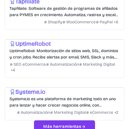
Tapfiliate
Tapfiliate: Software de gestión de programas de afiliados
para PYMES en crecimiento. Automatiza, rastrea y escala
tu marketing de afiliación.
Shopify
WooCommerce
PayPal
+
6
Hosting
UptimeRobot
UptimeRobot: Monitorización de sitios web, SSL, dominios
y cron jobs. Recibe alertas por email, SMS, Slack y más.
¡50 monitores GRATIS!
SEO eCommerce
Automatización
Marketing Digital
+
4
Automatización de Marketing
Systeme.io
Systeme.io es una plataforma de marketing todo en uno
para lanzar y hacer crecer negocios online, con
herramientas gratuitas y de pago.
Automatización
Marketing Digital
eCommerce
+
2
Más herramientas