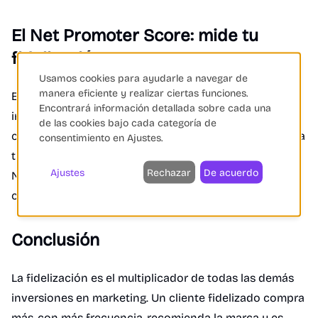
El Net Promoter Score: mide tu
fidelización
Usamos cookies para ayudarle a navegar de
manera eficiente y realizar ciertas funciones.
El NPS (Net Promoter Score) es la métrica más
Encontrará información detallada sobre cada una
importante para medir la fidelización. Pregunta a tus
de las cookies bajo cada categoría de
clientes "¿Con qué probabilidad recomendarías nuestra
consentimiento en Ajustes.
tienda?" y actúa sobre los resultados. Las tiendas con
Ajustes
Rechazar
De acuerdo
NPS alto tienen tasas de churn mucho menores y
crecen más rápido.
Conclusión
La fidelización es el multiplicador de todas las demás
inversiones en marketing. Un cliente fidelizado compra
más, con más frecuencia, recomienda la marca y es