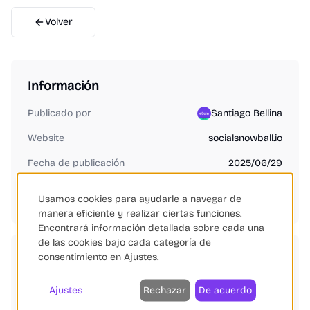
Volver
Información
Publicado por
Santiago Bellina
Website
socialsnowball.io
Fecha de publicación
2025/06/29
Usamos cookies para ayudarle a navegar de
¿Es tu producto o empresa?
Reclamar ficha gratis
manera eficiente y realizar ciertas funciones.
Encontrará información detallada sobre cada una
de las cookies bajo cada categoría de
consentimiento en Ajustes.
Categorías
Ajustes
Rechazar
De acuerdo
Automatización de Marketing
Fidelización de Clientes