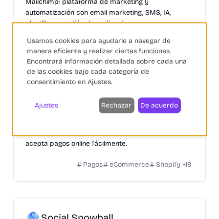
Mailchimp: plataforma de marketing y
automatización con email marketing, SMS, IA,
plantillas y gestión de audiencias.
Usamos cookies para ayudarle a navegar de
Squarespace
Pagos
Fidelización
+
38
manera eficiente y realizar ciertas funciones.
Encontrará información detallada sobre cada una
de las cookies bajo cada categoría de
consentimiento en Ajustes.
PAYCOMET
Ajustes
Rechazar
De acuerdo
Soluciones de Pago
PAYCOMET: Plataforma de pagos online con infinitas
posibilidades. Prueba gratis durante 3 meses y
acepta pagos online fácilmente.
Pagos
eCommerce
Shopify
+
19
Social Snowball