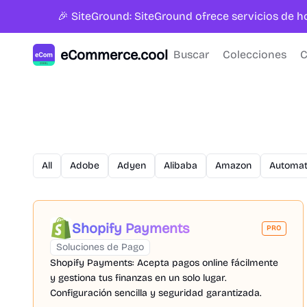
🎉 SiteGround: SiteGround ofrece servicios de 
eCommerce.cool
Buscar
Colecciones
C
All
Adobe
Adyen
Alibaba
Amazon
Automat
Shopify Payments
PRO
Soluciones de Pago
Shopify Payments: Acepta pagos online fácilmente
y gestiona tus finanzas en un solo lugar.
Configuración sencilla y seguridad garantizada.