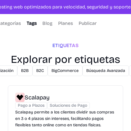
hosting web optimizados para velocidad, seguridad y sopor
ategorías
Tags
Blog
Planes
Publicar
ETIQUETAS
Explorar por etiquetas
ización
B2B
B2C
BigCommerce
Búsqueda Avanzada
Scalapay
Pago a Plazos
Soluciones de Pago
Scalapay permite a los clientes dividir sus compras
en 3 o 4 plazos sin intereses, facilitando pagos
flexibles tanto online como en tiendas físicas.