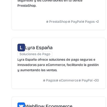
seguridad y las conversiones en tu tienda
PrestaShop.
PrestaShop
PayPal
Pagos
+
2
Lyra España
Soluciones de Pago
Lyra España ofrece soluciones de pago seguras e
innovadoras para eCommerce, facilitando la gestión
y aumentando las ventas.
Pagos
eCommerce
PayPal
+
30
Webflow Ecommerce