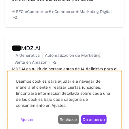
SEO eCommerce
eCommerce
Marketing Digital
+
2
MDZ.AI
IA Generativa
Automatización de Marketing
Venta en Amazon
+
2
MDZ.AI es tu kit de herramientas de IA definitivo para el
éxito en e-commerce. Crea fotos de productos
Usamos cookies para ayudarle a navegar de
impresionantes, genera textos publicitarios que...
manera eficiente y realizar ciertas funciones.
Encontrará información detallada sobre cada una
Inteligencia Artificial
Automatización
eCommerce
de las cookies bajo cada categoría de
+
4
consentimiento en Ajustes.
Ajustes
Rechazar
De acuerdo