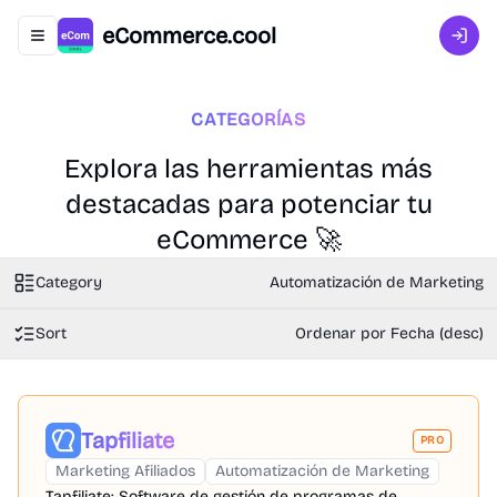
eCommerce.cool
Abrir menú de navegación
Inici
CATEGORÍAS
Explora las herramientas más
destacadas para potenciar tu
eCommerce 🚀
Category
Automatización de Marketing
Sort
Ordenar por Fecha (desc)
Tapfiliate
PRO
Marketing Afiliados
Automatización de Marketing
Tapfiliate: Software de gestión de programas de