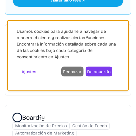
Visitar sitio web
Usamos cookies para ayudarle a navegar de
Optimus Price
manera eficiente y realizar ciertas funciones.
Encontrará información detallada sobre cada una
Monitorización de Precios
IA Generativa
de las cookies bajo cada categoría de
Optimus Price: IA para pricing óptimo. Rastrea precios,
consentimiento en Ajustes.
prevé demanda, mejora feeds y automatiza precios
para aumentar ventas y márgenes.
Ajustes
Rechazar
De acuerdo
Inteligencia Artificial
Monitorización de Precios
Gestión de Feeds
+
3
Boardfy
Monitorización de Precios
Gestión de Feeds
Automatización de Marketing