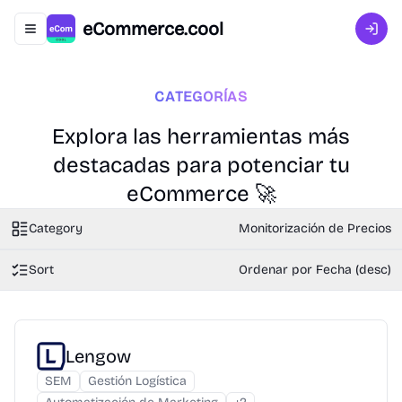
eCommerce.cool
Abrir menú de navegación
Inici
CATEGORÍAS
Explora las herramientas más
destacadas para potenciar tu
eCommerce 🚀
Category
Monitorización de Precios
Sort
Ordenar por Fecha (desc)
Lengow
SEM
Gestión Logística