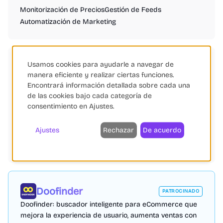
Monitorización de Precios
Gestión de Feeds
Automatización de Marketing
Usamos cookies para ayudarle a navegar de
Etiquetas
manera eficiente y realizar ciertas funciones.
Encontrará información detallada sobre cada una
Monitorización de Precios
Shopify
WooCommerce
de las cookies bajo cada categoría de
Magento
PrestaShop
BigCommerce
Amazon
Google
Inteligencia Artificial
Gestión de Feeds
consentimiento en Ajustes.
Logística
Marketing Digital
Personalización
Fidelización
Test A/B
Búsqueda Avanzada
Ajustes
Rechazar
De acuerdo
Livestream Commerce
eCommerce
Salesforce
Microsoft
Automatización
Doofinder
PATROCINADO
Doofinder: buscador inteligente para eCommerce que
mejora la experiencia de usuario, aumenta ventas con