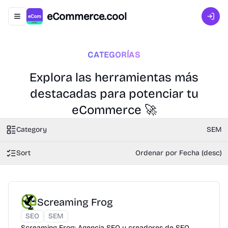
eCommerce.cool
Abrir menú de navegación
Inici
CATEGORÍAS
Explora las herramientas más
destacadas para potenciar tu
eCommerce 🚀
Category
SEM
Sort
Ordenar por Fecha (desc)
Screaming Frog
SEO
SEM
Screaming Frog: Agencia SEO y creadores de SEO