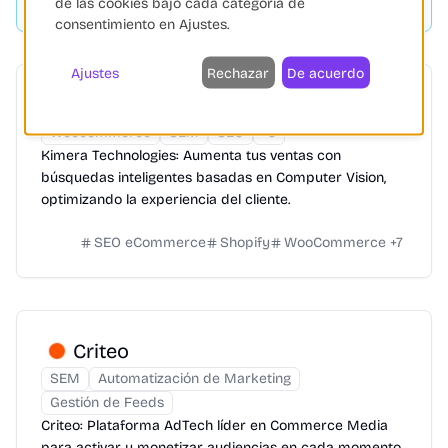
de las cookies bajo cada categoría de
consentimiento en Ajustes.
Ajustes
Rechazar
De acuerdo
Kimera Technologies
Woocommerce
SEM
SEO
+
3
Kimera Technologies: Aumenta tus ventas con
búsquedas inteligentes basadas en Computer Vision,
optimizando la experiencia del cliente.
SEO eCommerce
Shopify
WooCommerce
+
7
Criteo
SEM
Automatización de Marketing
Gestión de Feeds
Criteo: Plataforma AdTech líder en Commerce Media
para activar y monetizar audiencias en cada momento