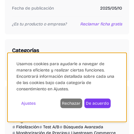
Fecha de publicación
2025/05/10
¿Es tu producto o empresa?
Reclamar ficha gratis
Categorías
Automatización de Marketing
SEO
SEM
Gestión de Feeds
Usamos cookies para ayudarle a navegar de
manera eficiente y realizar ciertas funciones.
IA Generativa
Encontrará información detallada sobre cada una
de las cookies bajo cada categoría de
consentimiento en Ajustes.
Etiquetas
Ajustes
Rechazar
De acuerdo
Automatización
Inteligencia Artificial
SEO eCommerce
Marketing Digital
Conversiones
Logística
Gestión de Envíos
Personalización
Fidelización
Test A/B
Búsqueda Avanzada
Monitorización de Precios
Livestream Commerce