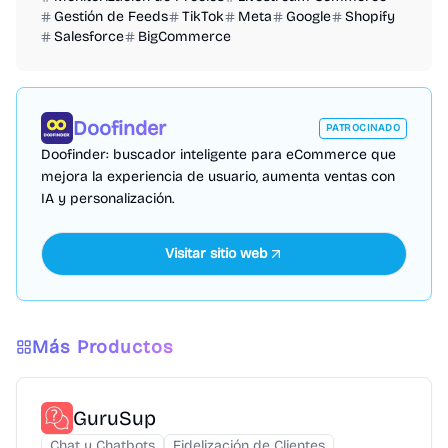
Gestión de Feeds
TikTok
Meta
Google
Shopify
Salesforce
BigCommerce
Doofinder
PATROCINADO
Doofinder: buscador inteligente para eCommerce que
mejora la experiencia de usuario, aumenta ventas con
IA y personalización.
Visitar sitio web
Más Productos
GuruSup
Chat y Chatbots
Fidelización de Clientes