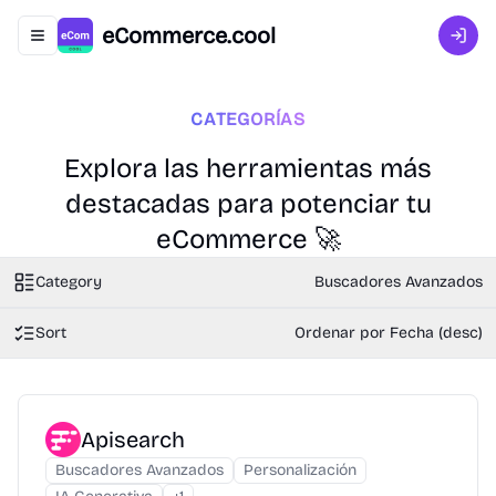
eCommerce.cool
Abrir menú de navegación
Inici
CATEGORÍAS
Explora las herramientas más
destacadas para potenciar tu
eCommerce 🚀
Category
Buscadores Avanzados
Sort
Ordenar por Fecha (desc)
Apisearch
Buscadores Avanzados
Personalización