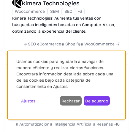
Kimera Technologies
Woocommerce
SEM
SEO
+
3
Kimera Technologies: Aumenta tus ventas con
búsquedas inteligentes basadas en Computer Vision,
optimizando la experiencia del cliente.
SEO eCommerce
Shopify
WooCommerce
+
7
Usamos cookies para ayudarle a navegar de
manera eficiente y realizar ciertas funciones.
Encontrará información detallada sobre cada una
Maze
de las cookies bajo cada categoría de
Creación de Apps
SEO
consentimiento en Ajustes.
Automatización de Marketing
+
3
Maze: plataforma de investigación de usuarios que
Ajustes
Rechazar
De acuerdo
ofrece insights rápidos para el desarrollo de productos,
con reclutamiento y análisis automatizados.
Automatización
Inteligencia Artificial
Reseñas
+
10