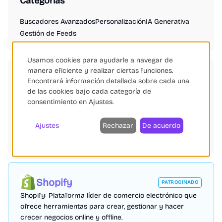
Categorías
Buscadores Avanzados
Personalización
IA Generativa
Gestión de Feeds
Usamos cookies para ayudarle a navegar de
manera eficiente y realizar ciertas funciones.
Etiquetas
Encontrará información detallada sobre cada una
de las cookies bajo cada categoría de
eCommerce
Inteligencia Artificial
consentimiento en Ajustes.
Búsqueda Avanzada
Personalización
Shopify
PrestaShop
WooCommerce
Gestión de Feeds
Ajustes
Rechazar
De acuerdo
SEO eCommerce
Monitorización de Precios
Conversiones
Shopify
PATROCINADO
Shopify: Plataforma líder de comercio electrónico que
ofrece herramientas para crear, gestionar y hacer
crecer negocios online y offline.