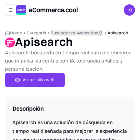
eCommerce.cool
Abrir menú de navegación
Inici
Home
Categoría
Buscadores Avanzados
Apisearch
Apisearch
Apisearch: búsqueda en tiempo real para e-commerce
que impulsa las ventas con IA, tolerancia a fallos y
personalización.
Visitar sitio web
Descripción
Apisearch es una solución de búsqueda en
tiempo real diseñada para mejorar la experiencia
de usuario y aumentar las ventas en tiendas