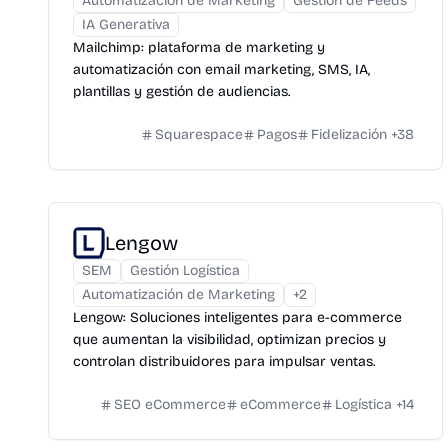
Automatización de Marketing
Gestión de Feeds
IA Generativa
Mailchimp: plataforma de marketing y
automatización con email marketing, SMS, IA,
plantillas y gestión de audiencias.
Squarespace
Pagos
Fidelización
+
38
Lengow
SEM
Gestión Logística
Automatización de Marketing
+
2
Lengow: Soluciones inteligentes para e-commerce
que aumentan la visibilidad, optimizan precios y
controlan distribuidores para impulsar ventas.
SEO eCommerce
eCommerce
Logística
+
14