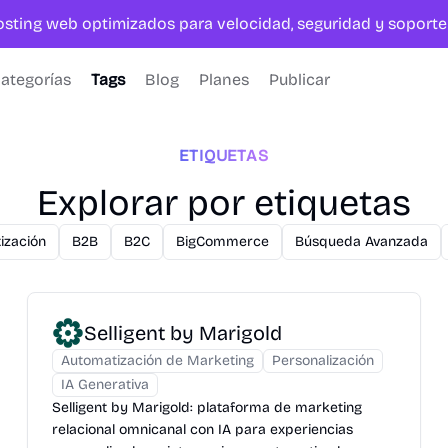
hosting web optimizados para velocidad, seguridad y sopor
ategorías
Tags
Blog
Planes
Publicar
ETIQUETAS
Explorar por etiquetas
ización
B2B
B2C
BigCommerce
Búsqueda Avanzada
Selligent by Marigold
Automatización de Marketing
Personalización
IA Generativa
Selligent by Marigold: plataforma de marketing
relacional omnicanal con IA para experiencias