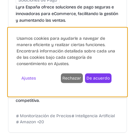
Soluciones de Pago
Lyra España ofrece soluciones de pago seguras e
innovadoras para eCommerce, facilitando la gestión
y aumentando las ventas.
Usamos cookies para ayudarle a navegar de
Pagos
eCommerce
PayPal
+
30
manera eficiente y realizar ciertas funciones.
Encontrará información detallada sobre cada una
de las cookies bajo cada categoría de
consentimiento en Ajustes.
NetRivals
Ajustes
Rechazar
De acuerdo
Monitorización de Precios
NetRivals monitoriza competidores, optimiza precios
y protege márgenes con inteligencia de precios
competitiva.
Monitorización de Precios
Inteligencia Artificial
Amazon
+
20