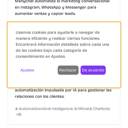
Manychat automatiza el marketing conversacional
en Instagram, WhatsApp y Messenger para
aumentar ventas y captar leads.
Automatización
Inteligencia Artificial
Chatbots
+
8
Usamos cookies para ayudarle a navegar de
manera eficiente y realizar ciertas funciones.
Encontrará información detallada sobre cada una
de las cookies bajo cada categoría de
consentimiento en Ajustes.
Brevo
Ajustes
Rechazar
De acuerdo
Automatización de Marketing
Chat y Chatbots
Fidelización de Clientes
+
1
Brevo es una plataforma de CRM, email marketing y
automatización impulsada por IA para gestionar las
relaciones con los clientes.
Automatización
Inteligencia Artificial
Chatbots
+
18