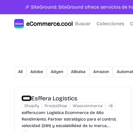
🎉 SiteGround: SiteGround ofrece servicios de 
eCommerce.cool
Buscar
Colecciones
C
All
Adobe
Adyen
Alibaba
Amazon
Automat
Esffera Logistics
Shopify
PrestaShop
Woocommerce
+
8
esffera.com: Logística Ecommerce de Alto
Rendimiento. Partner estratégico para el control,
velocidad (24h) y escalabilidad de tu marca.
Ofrecemos...