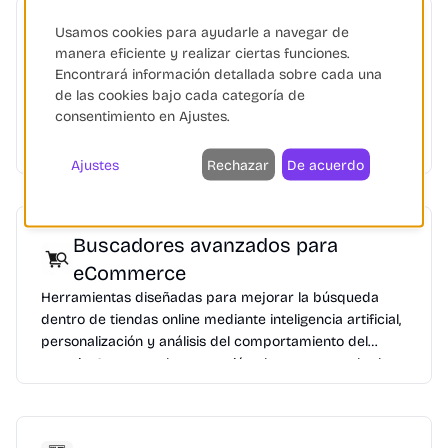
Herramientas de IA para
Usamos cookies para ayudarle a navegar de
manera eficiente y realizar ciertas funciones.
eCommerce
Encontrará información detallada sobre cada una
Las mejores herramientas de Inteligencia Artificial
de las cookies bajo cada categoría de
aplicadas al eCommerce. Desde generación de
consentimiento en Ajustes.
contenido y atención al cliente automatizada hasta
personalización avanzada y análisis predictivo para
Ajustes
Rechazar
De acuerdo
aumentar tus ventas.
Buscadores avanzados para
eCommerce
Herramientas diseñadas para mejorar la búsqueda
dentro de tiendas online mediante inteligencia artificial,
personalización y análisis del comportamiento del
usuario. Aumentan la conversión al mostrar resultados
relevantes, rápidos y adaptados a cada cliente.