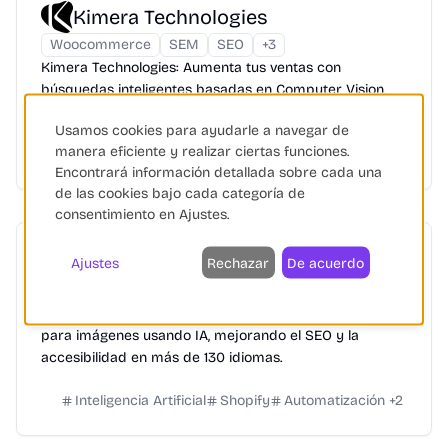
Kimera Technologies
Woocommerce
SEM
SEO
+
3
Kimera Technologies: Aumenta tus ventas con
búsquedas inteligentes basadas en Computer Vision,
optimizando la experiencia del cliente.
Usamos cookies para ayudarle a navegar de
manera eficiente y realizar ciertas funciones.
SEO eCommerce
Shopify
WooCommerce
+
7
Encontrará información detallada sobre cada una
de las cookies bajo cada categoría de
consentimiento en Ajustes.
AltText.ai
Ajustes
Rechazar
De acuerdo
SEO
IA Generativa
WordPress
+
1
AltText.ai genera automáticamente texto alternativo
para imágenes usando IA, mejorando el SEO y la
accesibilidad en más de 130 idiomas.
Inteligencia Artificial
Shopify
Automatización
+
2