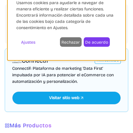
Usamos cookies para ayudarle a navegar de
manera eficiente y realizar ciertas funciones.
Etiquetas
Encontrará información detallada sobre cada una
de las cookies bajo cada categoría de
Inteligencia Artificial
Shopify
Automatización
consentimiento en Ajustes.
Gestión de Feeds
Magento
Ajustes
Rechazar
De acuerdo
Connectif
PATROCINADO
Connectif: Plataforma de marketing 'Data First'
impulsada por IA para potenciar el eCommerce con
automatización y personalización.
Visitar sitio web
Más Productos