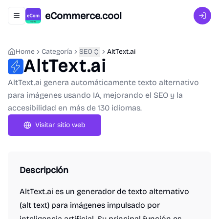
eCommerce.cool
Abrir menú de navegación
Inici
Home
Categoría
SEO
AltText.ai
AltText.ai
AltText.ai genera automáticamente texto alternativo
para imágenes usando IA, mejorando el SEO y la
accesibilidad en más de 130 idiomas.
Visitar sitio web
Descripción
AltText.ai es un generador de texto alternativo
(alt text) para imágenes impulsado por
inteligencia artificial. Su principal función es