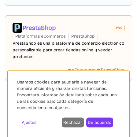
PrestaShop
PRO
Plataformas eCommerce
PrestaShop
PrestaShop es una plataforma de comercio electrónico
personalizable para crear tiendas online y vender
productos.
eCommerce
PrestaShop
Usamos cookies para ayudarle a navegar de
manera eficiente y realizar ciertas funciones.
Encontrará información detallada sobre cada una
de las cookies bajo cada categoría de
Zertify
consentimiento en Ajustes.
Shopify
PrestaShop
Woocommerce
+
3
Zertify simplifica el cumplimiento normativo para
Ajustes
Rechazar
De acuerdo
productos físicos en la UE, automatizando la
documentación técnica con IA y respaldo experto.