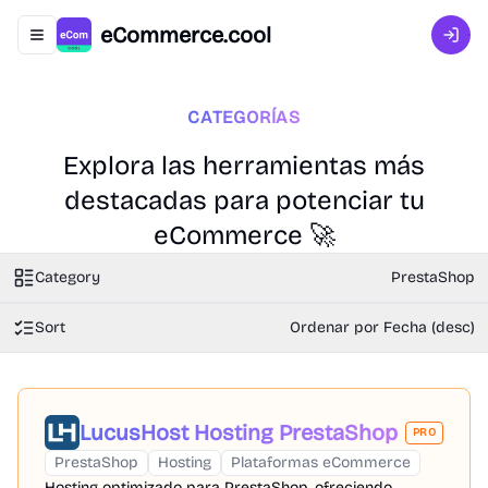
eCommerce.cool
Abrir menú de navegación
Inici
CATEGORÍAS
Explora las herramientas más
destacadas para potenciar tu
eCommerce 🚀
Category
PrestaShop
Sort
Ordenar por Fecha (desc)
LucusHost Hosting PrestaShop
PRO
PrestaShop
Hosting
Plataformas eCommerce
Hosting optimizado para PrestaShop, ofreciendo