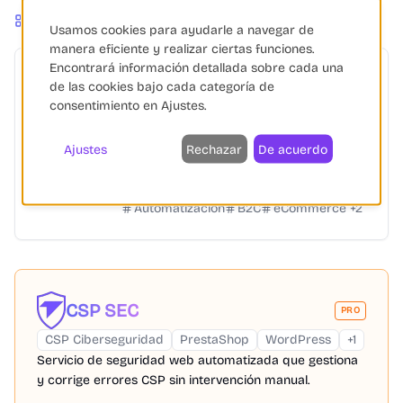
Más Productos
Usamos cookies para ayudarle a navegar de
manera eficiente y realizar ciertas funciones.
Encontrará información detallada sobre cada una
Zertify
de las cookies bajo cada categoría de
consentimiento en Ajustes.
Shopify
PrestaShop
Woocommerce
+
3
Zertify simplifica el cumplimiento normativo para
Ajustes
Rechazar
De acuerdo
productos físicos en la UE, automatizando la
documentación técnica con IA y respaldo experto.
Automatización
B2C
eCommerce
+
2
CSP SEC
PRO
CSP Ciberseguridad
PrestaShop
WordPress
+
1
Servicio de seguridad web automatizada que gestiona
y corrige errores CSP sin intervención manual.