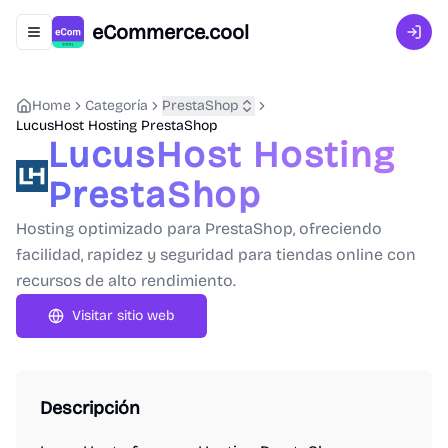
eCommerce.cool
Abrir menú de navegación
Inici
Home
Categoría
PrestaShop
LucusHost Hosting PrestaShop
LucusHost Hosting
PrestaShop
Hosting optimizado para PrestaShop, ofreciendo
facilidad, rapidez y seguridad para tiendas online con
recursos de alto rendimiento.
Visitar sitio web
Descripción