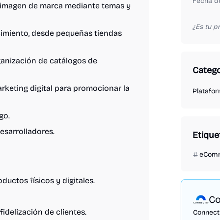
Fecha de
a imagen de marca mediante temas y
¿Es tu 
imiento, desde pequeñas tiendas
rganización de catálogos de
Catego
keting digital para promocionar la
Platafo
go.
sarrolladores.
Etique
eCom
ductos físicos y digitales.
Co
idelización de clientes.
Connecti