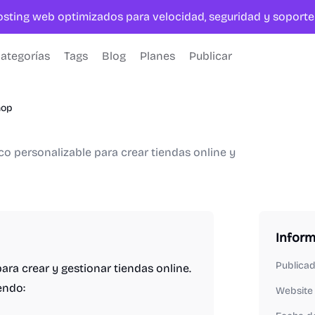
hosting web optimizados para velocidad, seguridad y sopor
ategorías
Tags
Blog
Planes
Publicar
hop
o personalizable para crear tiendas online y
Infor
Publica
ra crear y gestionar tiendas online.
endo:
Website