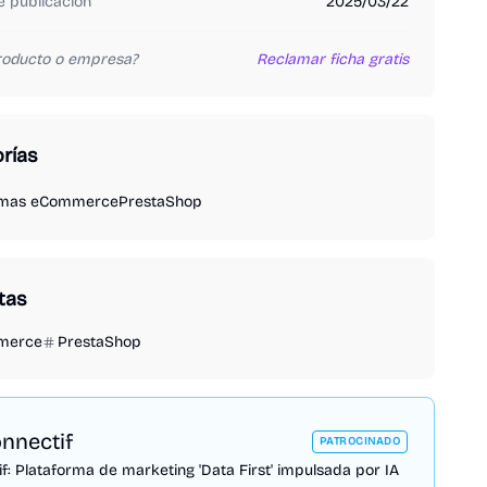
 publicación
2025/03/22
producto o empresa?
Reclamar ficha gratis
rías
rmas eCommerce
PrestaShop
tas
merce
PrestaShop
nnectif
PATROCINADO
f: Plataforma de marketing 'Data First' impulsada por IA