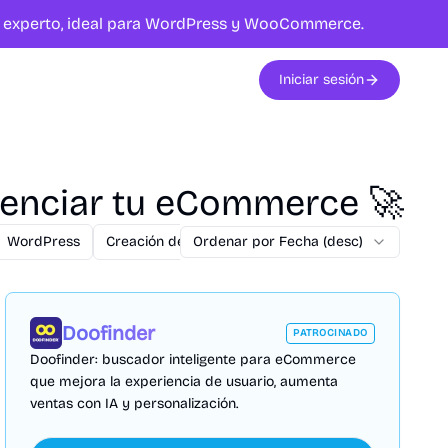
te experto, ideal para WordPress y WooCommerce.
Iniciar sesión
tenciar tu eCommerce 🚀
WordPress
Creación de Apps
Ordenar por Fecha (desc)
Hosting
SEM
SEO
P
Doofinder
PATROCINADO
Doofinder: buscador inteligente para eCommerce
que mejora la experiencia de usuario, aumenta
ventas con IA y personalización.