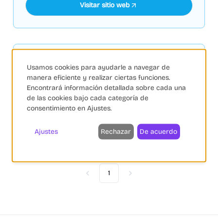
Visitar sitio web
Connectif
PATROCINADO
Usamos cookies para ayudarle a navegar de
Connectif: Plataforma de marketing 'Data First'
manera eficiente y realizar ciertas funciones.
impulsada por IA para potenciar el eCommerce con
Encontrará información detallada sobre cada una
de las cookies bajo cada categoría de
automatización y personalización.
consentimiento en Ajustes.
Visitar sitio web
Ajustes
Rechazar
De acuerdo
1
Previous
Next