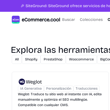
🎉 SiteGround: SiteGround ofrece servicios de 
eCommerce.cool
Buscar
Colecciones
C
Explora las herramient
All
Shopify
PrestaShop
Woocommerce
BigC
Weglot
IA Generativa
Personalización
Traducciones
Weglot: Traduce tu sitio web al instante con IA, edita
manualmente y optimiza el SEO multilingüe.
Compatible con cualquier CMS.