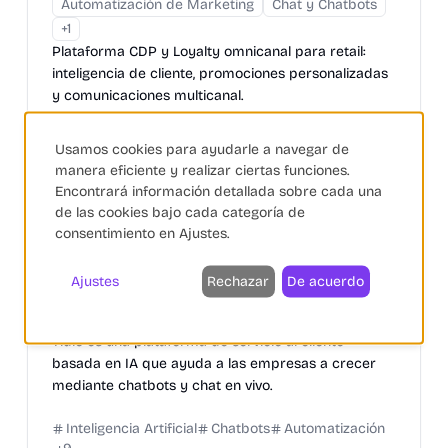
Automatización de Marketing
Chat y Chatbots
+
1
Plataforma CDP y Loyalty omnicanal para retail:
inteligencia de cliente, promociones personalizadas
y comunicaciones multicanal.
Fidelización
Personalización
Automatización
Usamos cookies para ayudarle a navegar de
+
8
manera eficiente y realizar ciertas funciones.
Encontrará información detallada sobre cada una
de las cookies bajo cada categoría de
consentimiento en Ajustes.
Tidio
Ajustes
Rechazar
De acuerdo
Chat y Chatbots
IA Generativa
Fidelización de Clientes
Tidio es una plataforma de servicio al cliente
basada en IA que ayuda a las empresas a crecer
mediante chatbots y chat en vivo.
Inteligencia Artificial
Chatbots
Automatización