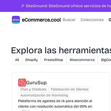
🎉 SiteGround: SiteGround ofrece servicios de 
eCommerce.cool
Buscar
Colecciones
C
Explora las herramient
All
Shopify
PrestaShop
Woocommerce
BigC
GuruSup
Chat y Chatbots
Fidelización de Clientes
Automatización de Marketing
Plataforma de agentes de IA para atención al
cliente con resolución automática del 95% en