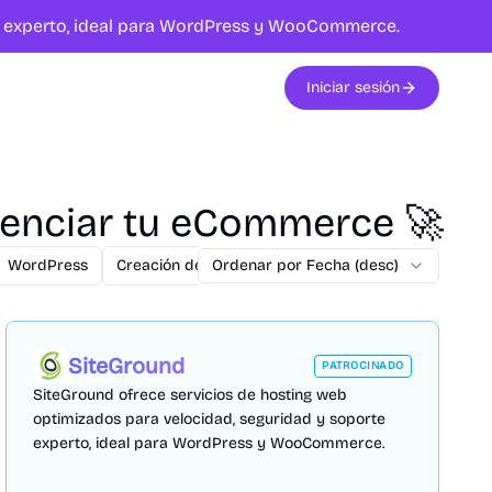
te experto, ideal para WordPress y WooCommerce.
Iniciar sesión
tenciar tu eCommerce 🚀
WordPress
Creación de Apps
Ordenar por Fecha (desc)
Hosting
SEM
SEO
P
SiteGround
PATROCINADO
SiteGround ofrece servicios de hosting web
optimizados para velocidad, seguridad y soporte
experto, ideal para WordPress y WooCommerce.