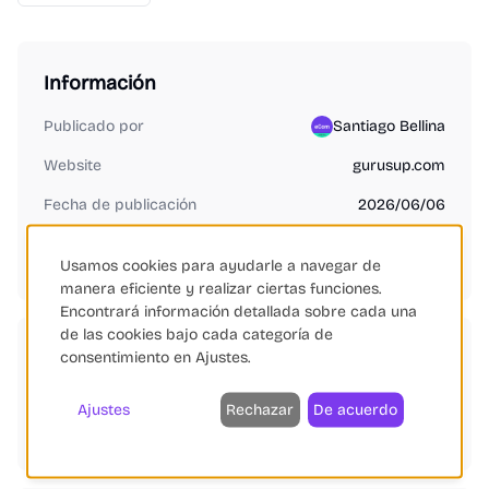
Información
Publicado por
Santiago Bellina
Website
gurusup.com
Fecha de publicación
2026/06/06
¿Es tu producto o empresa?
Reclamar ficha gratis
Usamos cookies para ayudarle a navegar de
manera eficiente y realizar ciertas funciones.
Encontrará información detallada sobre cada una
de las cookies bajo cada categoría de
Categorías
consentimiento en Ajustes.
Chat y Chatbots
Fidelización de Clientes
Ajustes
Rechazar
De acuerdo
Automatización de Marketing