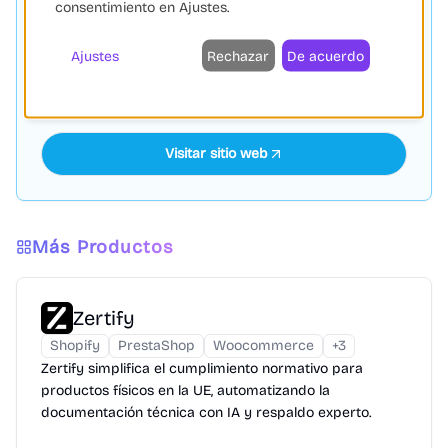
consentimiento en Ajustes.
Connectif
PATROCINADO
Connectif: Plataforma de marketing 'Data First'
Ajustes
Rechazar
De acuerdo
impulsada por IA para potenciar el eCommerce con
automatización y personalización.
Visitar sitio web
Más Productos
Zertify
Shopify
PrestaShop
Woocommerce
+
3
Zertify simplifica el cumplimiento normativo para
productos físicos en la UE, automatizando la
documentación técnica con IA y respaldo experto.