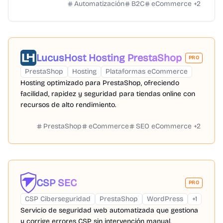
Automatización
B2C
eCommerce
+
2
LucusHost Hosting PrestaShop
PRO
PrestaShop
Hosting
Plataformas eCommerce
Hosting optimizado para PrestaShop, ofreciendo
facilidad, rapidez y seguridad para tiendas online con
recursos de alto rendimiento.
PrestaShop
eCommerce
SEO eCommerce
+
2
CSP SEC
PRO
CSP Ciberseguridad
PrestaShop
WordPress
+
1
Servicio de seguridad web automatizada que gestiona
y corrige errores CSP sin intervención manual.