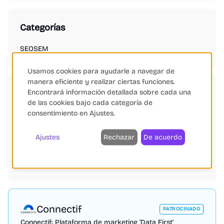
Categorías
SEO
SEM
Usamos cookies para ayudarle a navegar de
manera eficiente y realizar ciertas funciones.
Encontrará información detallada sobre cada una
Etiquetas
de las cookies bajo cada categoría de
consentimiento en Ajustes.
SEO eCommerce
Marketing Digital
Google
WooCommerce
Logística
Automatización
Inteligencia Artificial
Gestión de Feeds
Test A/B
Ajustes
Rechazar
De acuerdo
Monitorización de Precios
Búsqueda Avanzada
Chatbots
Shopify
Salesforce
Microsoft
BigCommerce
Connectif
PATROCINADO
Connectif: Plataforma de marketing 'Data First'