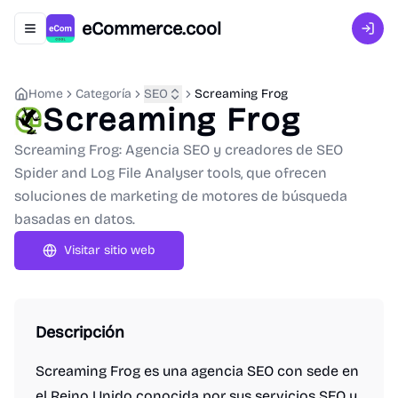
eCommerce.cool
Abrir menú de navegación
Inici
Home
Categoría
SEO
Screaming Frog
Screaming Frog
Screaming Frog: Agencia SEO y creadores de SEO
Spider and Log File Analyser tools, que ofrecen
soluciones de marketing de motores de búsqueda
basadas en datos.
Visitar sitio web
Descripción
Screaming Frog es una agencia SEO con sede en
el Reino Unido conocida por sus servicios SEO y