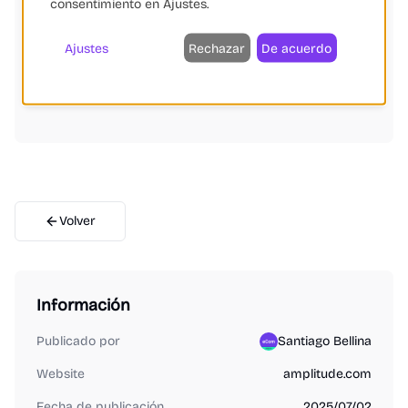
consentimiento en Ajustes.
Fundación: 2014
IPO directo: Nasdaq, 28 sep 2021
Ajustes
Rechazar
De acuerdo
Clientes: > 700 empresas, incluyendo 26 del
Fortune 100
Volver
Información
Publicado por
Santiago Bellina
Website
amplitude.com
Fecha de publicación
2025/07/02