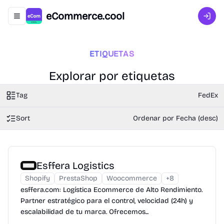
eCommerce.cool
Abrir menú de navegación
Inici
ETIQUETAS
Explorar por etiquetas
Tag
FedEx
Sort
Ordenar por Fecha (desc)
Esffera Logistics
Shopify
PrestaShop
Woocommerce
+
8
esffera.com: Logística Ecommerce de Alto Rendimiento.
Partner estratégico para el control, velocidad (24h) y
escalabilidad de tu marca. Ofrecemos...