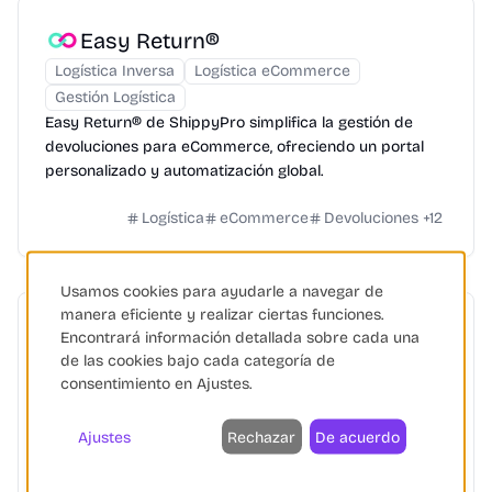
Easy Return®
Logística Inversa
Logística eCommerce
Gestión Logística
Easy Return® de ShippyPro simplifica la gestión de
devoluciones para eCommerce, ofreciendo un portal
personalizado y automatización global.
Logística
eCommerce
Devoluciones
+
12
Usamos cookies para ayudarle a navegar de
manera eficiente y realizar ciertas funciones.
Celeritas
Encontrará información detallada sobre cada una
de las cookies bajo cada categoría de
Logística eCommerce
Gestión Logística
consentimiento en Ajustes.
Celeritas: Soluciones logísticas integrales para
eCommerce en España y Portugal, optimizando envíos
y devoluciones con una amplia red de puntos.
Ajustes
Rechazar
De acuerdo
eCommerce
Logística
Devoluciones
+
10