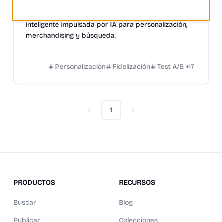
Automatización de Marketing
+
2
Nosto: Plataforma de experiencia de comercio
inteligente impulsada por IA para personalización,
merchandising y búsqueda.
Personalización
Fidelización
Test A/B
+
17
1
Previous
Next
PRODUCTOS
RECURSOS
Buscar
Blog
Publicar
Colecciones