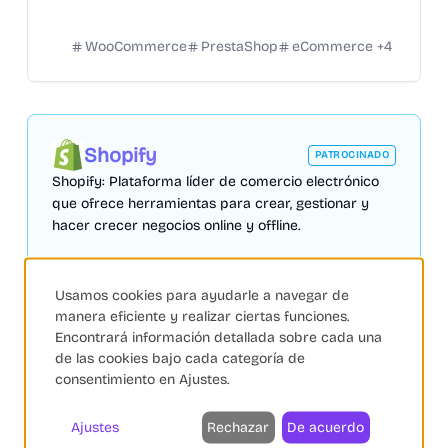
semanas.
WooCommerce
PrestaShop
eCommerce
+
4
Shopify
PATROCINADO
Shopify: Plataforma líder de comercio electrónico
que ofrece herramientas para crear, gestionar y
hacer crecer negocios online y offline.
Visitar sitio web
Usamos cookies para ayudarle a navegar de
manera eficiente y realizar ciertas funciones.
Encontrará información detallada sobre cada una
de las cookies bajo cada categoría de
consentimiento en Ajustes.
Nosto
Ajustes
Rechazar
De acuerdo
Personalización
Buscadores Avanzados