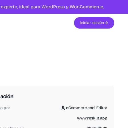
te experto, ideal para WordPress y WooCommerce.
Iniciar sesión
mación
do por
eCommere.cool Editor
eCommere.cool Editor
www.reskyt.app