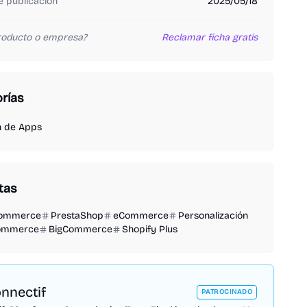
 publicación
2025/05/18
producto o empresa?
Reclamar ficha gratis
rías
n de Apps
tas
ommerce
PrestaShop
eCommerce
Personalización
ommerce
BigCommerce
Shopify Plus
nnectif
PATROCINADO