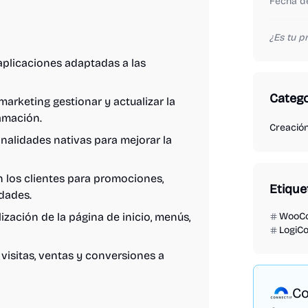
Fecha de
¿Es tu 
plicaciones adaptadas a las
Catego
arketing gestionar y actualizar la
amación.
Creació
nalidades nativas para mejorar la
 los clientes para promociones,
Etique
dades.
zación de la página de inicio, menús,
WooC
LogiC
visitas, ventas y conversiones a
Co