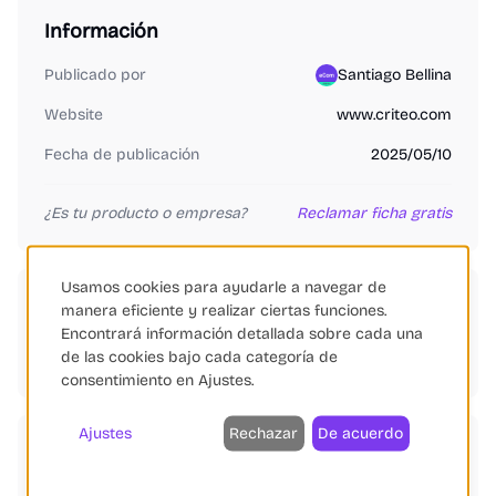
Información
Publicado por
Santiago Bellina
Website
www.criteo.com
Fecha de publicación
2025/05/10
¿Es tu producto o empresa?
Reclamar ficha gratis
Usamos cookies para ayudarle a navegar de
Categorías
manera eficiente y realizar ciertas funciones.
Encontrará información detallada sobre cada una
de las cookies bajo cada categoría de
SEM
Automatización de Marketing
Gestión de Feeds
consentimiento en Ajustes.
Ajustes
Rechazar
De acuerdo
Etiquetas