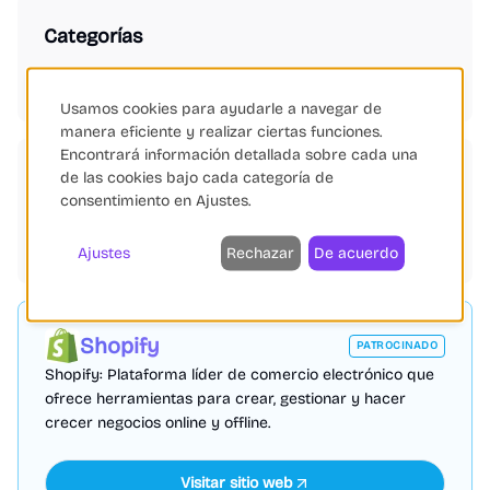
Categorías
Opiniones Online
Usamos cookies para ayudarle a navegar de
manera eficiente y realizar ciertas funciones.
Encontrará información detallada sobre cada una
de las cookies bajo cada categoría de
Etiquetas
consentimiento en Ajustes.
Reseñas
eCommerce
Marketing Digital
Fidelización
SEO eCommerce
Marketing Digital
Ajustes
Rechazar
De acuerdo
Shopify
PATROCINADO
Shopify: Plataforma líder de comercio electrónico que
ofrece herramientas para crear, gestionar y hacer
crecer negocios online y offline.
Visitar sitio web