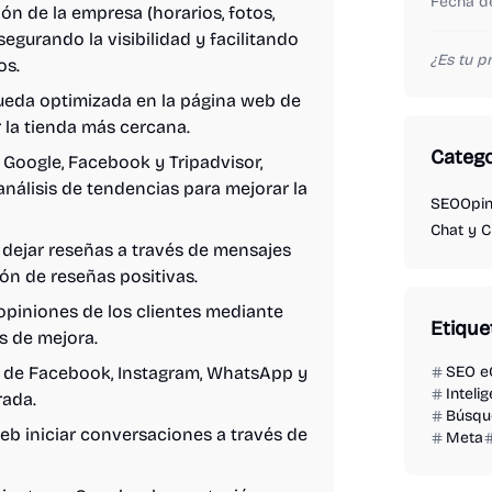
Fecha de
ón de la empresa (horarios, fotos,
segurando la visibilidad y facilitando
¿Es tu 
os.
ueda optimizada en la página web de
r la tienda más cercana.
Catego
 Google, Facebook y Tripadvisor,
 análisis de tendencias para mejorar la
SEO
Opin
Chat y C
a dejar reseñas a través de mensajes
ón de reseñas positivas.
 opiniones de los clientes mediante
Etique
s de mejora.
 de Facebook, Instagram, WhatsApp y
SEO 
Intelig
rada.
Búsqu
web iniciar conversaciones a través de
Meta