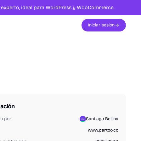
te experto, ideal para WordPress y WooCommerce.
Iniciar sesión
mación
do por
Santiago Bellina
www.partoo.co