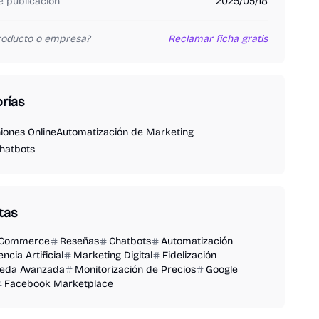
 publicación
2025/05/18
producto o empresa?
Reclamar ficha gratis
rías
iones Online
Automatización de Marketing
hatbots
tas
eCommerce
Reseñas
Chatbots
Automatización
encia Artificial
Marketing Digital
Fidelización
eda Avanzada
Monitorización de Precios
Google
Facebook Marketplace