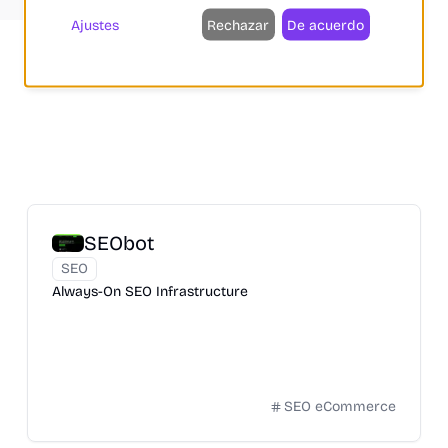
Ajustes
Rechazar
De acuerdo
SEObot
SEO
Always-On SEO Infrastructure
SEO eCommerce