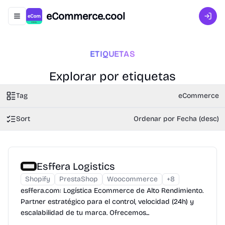
eCommerce.cool
Abrir menú de navegación
Inici
ETIQUETAS
Explorar por etiquetas
Tag
eCommerce
Sort
Ordenar por Fecha (desc)
Esffera Logistics
Shopify
PrestaShop
Woocommerce
+
8
esffera.com: Logística Ecommerce de Alto Rendimiento.
Partner estratégico para el control, velocidad (24h) y
escalabilidad de tu marca. Ofrecemos...