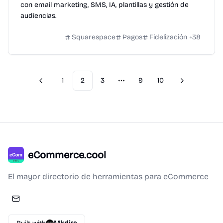
con email marketing, SMS, IA, plantillas y gestión de
audiencias.
Squarespace
Pagos
Fidelización
+
38
1
2
3
9
10
Previous
Next
More pages
eCommerce.cool
El mayor directorio de herramientas para eCommerce