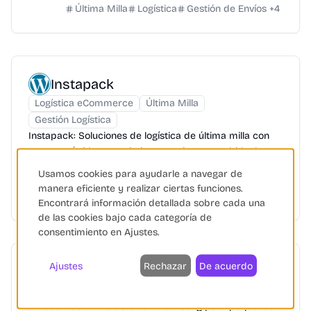
Última Milla
Logística
Gestión de Envíos
+
4
Instapack
Logística eCommerce
Última Milla
Gestión Logística
Instapack: Soluciones de logística de última milla con
entrega rápida y seguimiento en tiempo real, ideal para
eCommerce y empresas.
Usamos cookies para ayudarle a navegar de
manera eficiente y realizar ciertas funciones.
Última Milla
Logística
eCommerce
+
8
Encontrará información detallada sobre cada una
de las cookies bajo cada categoría de
consentimiento en Ajustes.
Ajustes
Rechazar
De acuerdo
AWeber
Automatización de Marketing
IA Generativa
AWeber: Software de email marketing para pequeñas