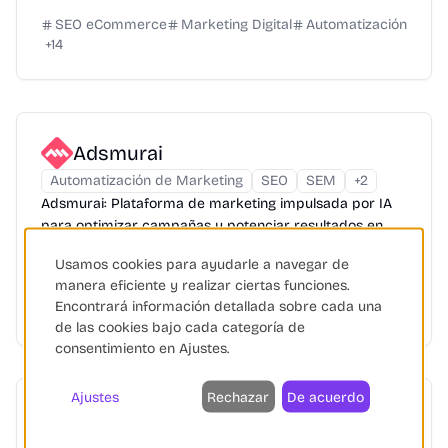
SEO eCommerce
Marketing Digital
Automatización
+
14
Adsmurai
Automatización de Marketing
SEO
SEM
+
2
Adsmurai: Plataforma de marketing impulsada por IA
para optimizar campañas y potenciar resultados en
diversas plataformas publicitarias.
Usamos cookies para ayudarle a navegar de
manera eficiente y realizar ciertas funciones.
Automatización
Inteligencia Artificial
Encontrará información detallada sobre cada una
SEO eCommerce
+
17
de las cookies bajo cada categoría de
consentimiento en Ajustes.
Ajustes
Rechazar
De acuerdo
Channable
Automatización de Marketing
Gestión de Feeds