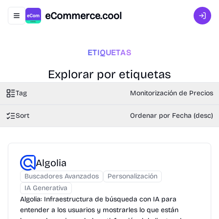
eCommerce.cool
Abrir menú de navegación
Inici
ETIQUETAS
Explorar por etiquetas
Tag
Monitorización de Precios
Sort
Ordenar por Fecha (desc)
Algolia
Buscadores Avanzados
Personalización
IA Generativa
Algolia: Infraestructura de búsqueda con IA para
entender a los usuarios y mostrarles lo que están