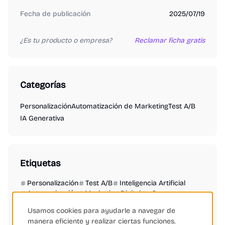
Fecha de publicación
2025/07/19
¿Es tu producto o empresa?
Reclamar ficha gratis
Categorías
Personalización
Automatización de Marketing
Test A/B
IA Generativa
Etiquetas
Personalización
Test A/B
Inteligencia Artificial
Automatización
Marketing Digital
eCommerce
Shopify
Salesforce
Google
Fidelización
Usamos cookies para ayudarle a navegar de
Conversiones
Gestión de Feeds
manera eficiente y realizar ciertas funciones.