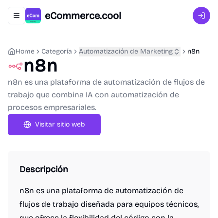
eCommerce.cool
Abrir menú de navegación
Inici
Home
Categoría
Automatización de Marketing
n8n
n8n
n8n es una plataforma de automatización de flujos de
trabajo que combina IA con automatización de
procesos empresariales.
Visitar sitio web
Descripción
n8n es una plataforma de automatización de
flujos de trabajo diseñada para equipos técnicos,
que ofrece la flexibilidad del código con la