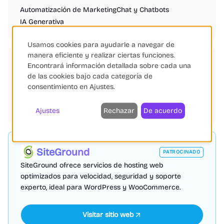
Automatización de Marketing
Chat y Chatbots
IA Generativa
Usamos cookies para ayudarle a navegar de
manera eficiente y realizar ciertas funciones.
Etiquetas
Encontrará información detallada sobre cada una
de las cookies bajo cada categoría de
Automatización
Inteligencia Artificial
Chatbots
consentimiento en Ajustes.
Shopify
Salesforce
Microsoft
Google
Meta
Salesforce
Búsqueda Avanzada
Ajustes
Rechazar
De acuerdo
SiteGround
PATROCINADO
SiteGround ofrece servicios de hosting web
optimizados para velocidad, seguridad y soporte
experto, ideal para WordPress y WooCommerce.
Visitar sitio web