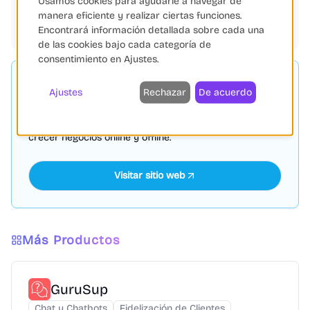
Usamos cookies para ayudarle a navegar de
Automatización
Marketing Digital
Fidelización
manera eficiente y realizar ciertas funciones.
Gestión de Feeds
Inteligencia Artificial
Encontrará información detallada sobre cada una
de las cookies bajo cada categoría de
consentimiento en Ajustes.
Shopify
PATROCINADO
Ajustes
Rechazar
De acuerdo
Shopify: Plataforma líder de comercio electrónico que
ofrece herramientas para crear, gestionar y hacer
crecer negocios online y offline.
Visitar sitio web
Más Productos
GuruSup
Chat y Chatbots
Fidelización de Clientes