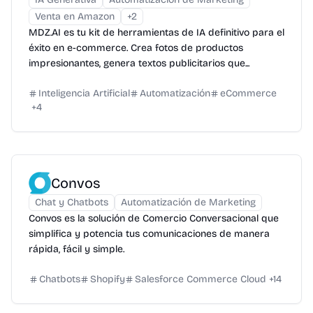
Venta en Amazon
+
2
MDZ.AI es tu kit de herramientas de IA definitivo para el
éxito en e-commerce. Crea fotos de productos
impresionantes, genera textos publicitarios que...
Inteligencia Artificial
Automatización
eCommerce
+
4
Convos
Chat y Chatbots
Automatización de Marketing
Convos es la solución de Comercio Conversacional que
simplifica y potencia tus comunicaciones de manera
rápida, fácil y simple.
Chatbots
Shopify
Salesforce Commerce Cloud
+
14