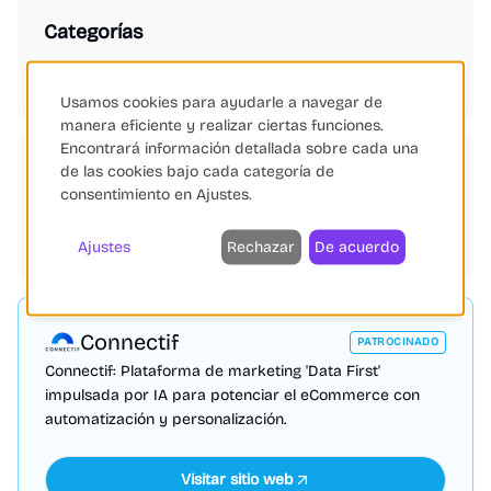
Categorías
Automatización de Marketing
Usamos cookies para ayudarle a navegar de
manera eficiente y realizar ciertas funciones.
Encontrará información detallada sobre cada una
de las cookies bajo cada categoría de
Etiquetas
consentimiento en Ajustes.
Shopify
Marketing Digital
Automatización
Fidelización
Test A/B
Inteligencia Artificial
Ajustes
Rechazar
De acuerdo
Connectif
PATROCINADO
Connectif: Plataforma de marketing 'Data First'
impulsada por IA para potenciar el eCommerce con
automatización y personalización.
Visitar sitio web