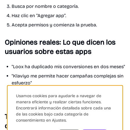
Busca por nombre o categoría.
Haz clic en “Agregar app”.
Acepta permisos y comienza la prueba.
Opiniones reales: Lo que dicen los
usuarios sobre estas apps
"Loox ha duplicado mis conversiones en dos meses"
"Klaviyo me permite hacer campañas complejas sin
esfuerzo"
"Tidio me ahorra horas diarias en atención al
Usamos cookies para ayudarle a navegar de
cliente"
manera eficiente y realizar ciertas funciones.
Encontrará información detallada sobre cada una
de las cookies bajo cada categoría de
Tendencias 2025: ¿Qué nuevas apps
consentimiento en Ajustes.
dominarán Shopify?