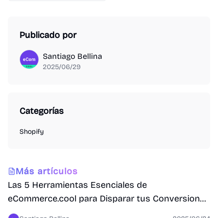
Publicado por
Santiago Bellina
2025/06/29
Categorías
Shopify
Conversión
Más artículos
Las 5 Herramientas Esenciales de
eCommerce.cool para Disparar tus Conversiones
y Mejorar la UX